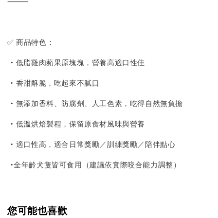
⸻
✅ 商品特色：
• 低脂雞肉蘋果原塊塊，營養高適口性佳
• 香甜酥脆，吃起來不膩口
• 無添加香料、防腐劑、人工色素，吃得自然無負擔
• 低溫烘焙製程，保留原食材風味與營養
• 適口性高，適合日常獎勵／訓練獎勵／陪伴點心
•全年齡犬隻皆可食用（建議依實際咬合能力調整）
您可能也喜歡