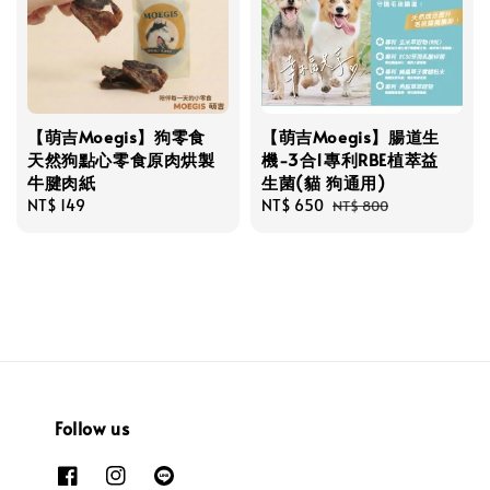
【萌吉Moegis】狗零食
【萌吉Moegis】腸道生
天然狗點心零食原肉烘製
機-3合1專利RBE植萃益
牛腱肉紙
生菌(貓 狗通用)
Regular
NT$ 149
Sale
NT$ 650
Regular
NT$ 800
price
price
price
Follow us