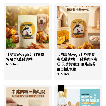
【萌吉Moegis】狗零食
【萌吉Moegis】狗零食
🍠🐔 地瓜雞肉捲｜
南瓜雞肉捲 ｜雞胸肉×南
瓜 天然無添加 低脂高蛋
Regular
NT$ 149
白 訓練獎勵
price
Regular
NT$ 149
price
優惠