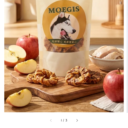
1
/
3