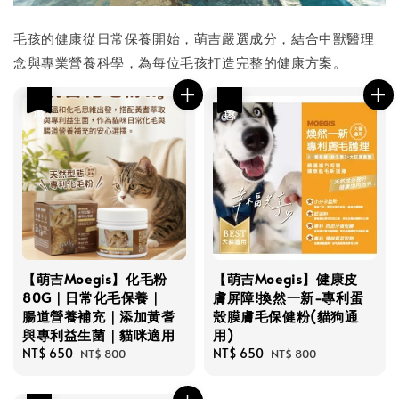
毛孩的健康從日常保養開始，萌吉嚴選成分，結合中獸醫理
念與專業營養科學，為每位毛孩打造完整的健康方案。
優惠
優惠
【萌吉Moegis】化毛粉
【萌吉Moegis】健康皮
80G｜日常化毛保養｜
膚屏障!換然一新-專利蛋
腸道營養補充｜添加黃耆
殼膜膚毛保健粉(貓狗通
與專利益生菌｜貓咪適用
用)
Sale
NT$ 650
Regular
Sale
NT$ 650
Regular
NT$ 800
NT$ 800
price
price
price
price