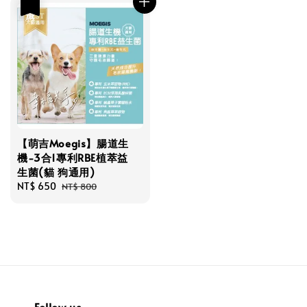
優惠
【萌吉Moegis】腸道生
機-3合1專利RBE植萃益
生菌(貓 狗通用)
Sale
NT$ 650
Regular
NT$ 800
price
price